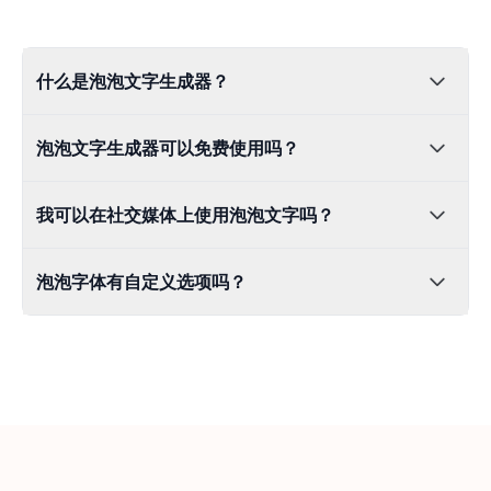
什么是泡泡文字生成器？
泡泡文字生成器将普通文字转换为圆润趣味的泡泡字体。非
泡泡文字生成器可以免费使用吗？
常适合美观的Instagram简介、TikTok标题或创意设计。
是的，我们的泡泡文字生成器完全免费！无需下载或订阅，
我可以在社交媒体上使用泡泡文字吗？
即可为社交媒体或项目创建可爱的泡泡字母。
当然可以！我们的Unicode泡泡字体在Instagram、TikTok、
泡泡字体有自定义选项吗？
Twitter等平台上完美适用。只需复制粘贴你自定义的泡泡文
字即可。
当然有！你可以自定义泡泡字体的大小、颜色和样式，以适
应Instagram简介、TikTok视频或海报，满足你的创意需
求。